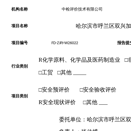
机构名称
中检评价技术有限公司
哈尔滨市呼兰区双兴
项目名称
项目编号
报告提
FD-ZJPJ-W26022
R
化学原料、化学品及医药制造业
□
行业类别
□
工贸
□
其他
□
安全
预评价
□
安全
验收评价
项目类别
R
安全
现状评价
□
其他
委托单位：
哈尔滨市呼兰区