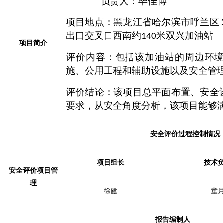
负
责
人：
毕佳博
项目
地
点：
黑龙江省哈尔滨市呼兰区
出口交叉口西南约
米双兴加油站
140
项目简介
评价内
容：
包括该加油站的周边环
施、公用工程和辅助设施以及安全管
评价结论：该项目
总平面布置
、
安全
要求，从安全角度分析，该项目能够
安全评价过程控制情况
项目组长
技术
安全评价项目管
理
徐健
童
报告编制人